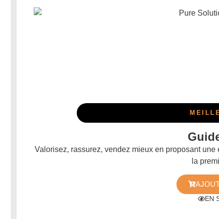
MEILL
Guid
Valorisez, rassurez, vendez mieux en proposant une 
la prem
AJOUT
EN 