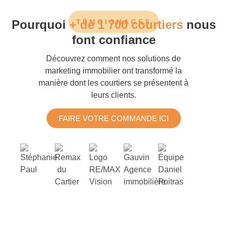
Pourquoi
+ de 1 700 courtiers
TÉMOIGNAGES
nous
font confiance
Découvrez comment nos solutions de
marketing immobilier
ont transformé la
manière dont les courtiers se présentent à
leurs clients.
FAIRE VOTRE COMMANDE ICI