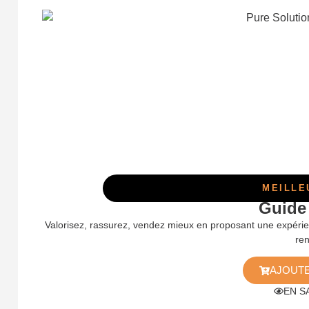
MEILLE
Guide
Valorisez, rassurez, vendez mieux en proposant une expérie
ren
AJOUTE
EN S