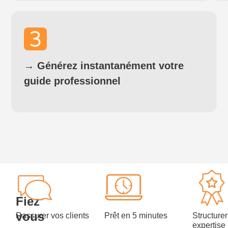
→
Générez instantanément votre
guide professionnel
Fiez
vous
Rassurer vos clients
Prêt en 5 minutes
Structurer
expertise