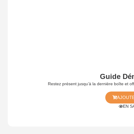
Guide Dé
Restez présent jusqu’à la dernière boîte et 
AJOUTE
EN S