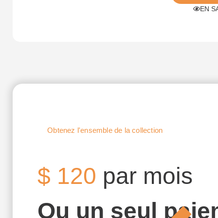
EN S
PROMOTION
Obtenez l'ensemble de la collection
$
120
par mois
Ou un seul paie