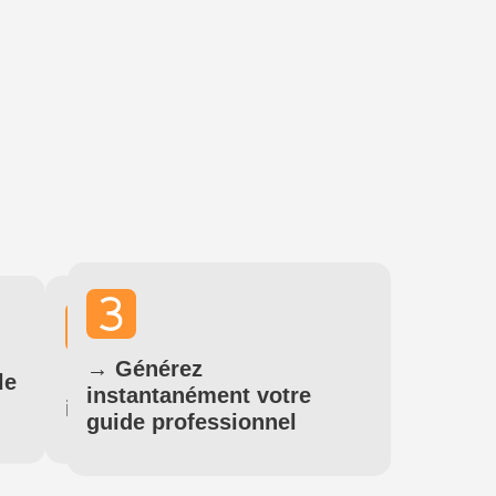
→
Générez
le
→
Personnalisez à votre
instantanément votre
image en quelques clics
guide professionnel