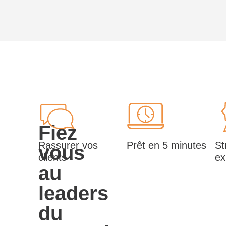
Fiez
Rassurer vos
Prêt en 5 minutes
St
vous
clients
ex
au
leaders
du